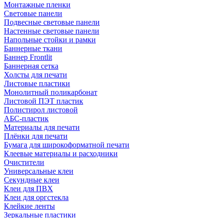
Монтажные пленки
Световые панели
Подвесные световые панели
Настенные световые панели
Напольные стойки и рамки
Баннерные ткани
Баннер Frontlit
Баннерная сетка
Холсты для печати
Листовые пластики
Монолитный поликарбонат
Листовой ПЭТ пластик
Полистирол листовой
АБС-пластик
Материалы для печати
Плёнки для печати
Бумага для широкоформатной печати
Клеевые материалы и расходники
Очистители
Универсальные клеи
Секундные клеи
Клеи для ПВХ
Клеи для оргстекла
Клейкие ленты
Зеркальные пластики