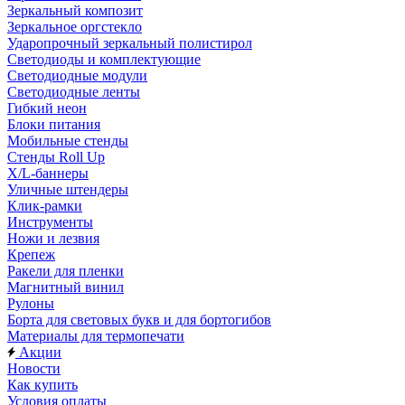
Зеркальный композит
Зеркальное оргстекло
Ударопрочный зеркальный полистирол
Светодиоды и комплектующие
Светодиодные модули
Светодиодные ленты
Гибкий неон
Блоки питания
Мобильные стенды
Стенды Roll Up
X/L-баннеры
Уличные штендеры
Клик-рамки
Инструменты
Ножи и лезвия
Крепеж
Ракели для пленки
Магнитный винил
Рулоны
Борта для световых букв и для бортогибов
Материалы для термопечати
Акции
Новости
Как купить
Условия оплаты