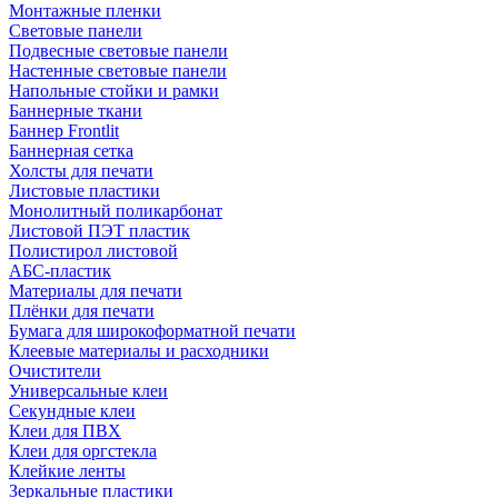
Монтажные пленки
Световые панели
Подвесные световые панели
Настенные световые панели
Напольные стойки и рамки
Баннерные ткани
Баннер Frontlit
Баннерная сетка
Холсты для печати
Листовые пластики
Монолитный поликарбонат
Листовой ПЭТ пластик
Полистирол листовой
АБС-пластик
Материалы для печати
Плёнки для печати
Бумага для широкоформатной печати
Клеевые материалы и расходники
Очистители
Универсальные клеи
Секундные клеи
Клеи для ПВХ
Клеи для оргстекла
Клейкие ленты
Зеркальные пластики