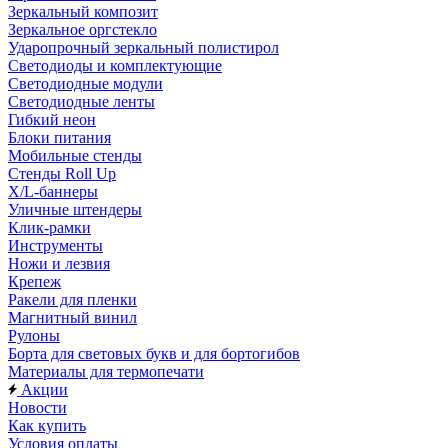
Зеркальный композит
Зеркальное оргстекло
Ударопрочный зеркальный полистирол
Светодиоды и комплектующие
Светодиодные модули
Светодиодные ленты
Гибкий неон
Блоки питания
Мобильные стенды
Стенды Roll Up
X/L-баннеры
Уличные штендеры
Клик-рамки
Инструменты
Ножи и лезвия
Крепеж
Ракели для пленки
Магнитный винил
Рулоны
Борта для световых букв и для бортогибов
Материалы для термопечати
Акции
Новости
Как купить
Условия оплаты