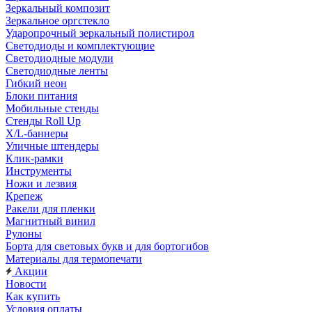
Зеркальный композит
Зеркальное оргстекло
Ударопрочный зеркальный полистирол
Светодиоды и комплектующие
Светодиодные модули
Светодиодные ленты
Гибкий неон
Блоки питания
Мобильные стенды
Стенды Roll Up
X/L-баннеры
Уличные штендеры
Клик-рамки
Инструменты
Ножи и лезвия
Крепеж
Ракели для пленки
Магнитный винил
Рулоны
Борта для световых букв и для бортогибов
Материалы для термопечати
Акции
Новости
Как купить
Условия оплаты