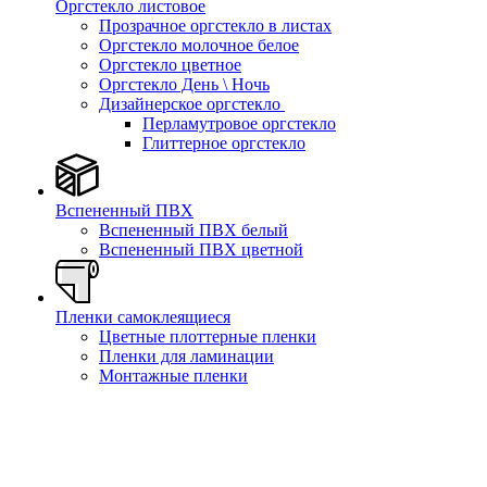
Оргстекло листовое
Прозрачное оргстекло в листах
Оргстекло молочное белое
Оргстекло цветное
Оргстекло День \ Ночь
Дизайнерское оргстекло
Перламутровое оргстекло
Глиттерное оргстекло
Вспененный ПВХ
Вспененный ПВХ белый
Вспененный ПВХ цветной
Пленки самоклеящиеся
Цветные плоттерные пленки
Пленки для ламинации
Монтажные пленки