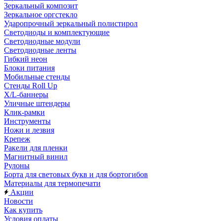
Зеркальный композит
Зеркальное оргстекло
Ударопрочный зеркальный полистирол
Светодиоды и комплектующие
Светодиодные модули
Светодиодные ленты
Гибкий неон
Блоки питания
Мобильные стенды
Стенды Roll Up
X/L-баннеры
Уличные штендеры
Клик-рамки
Инструменты
Ножи и лезвия
Крепеж
Ракели для пленки
Магнитный винил
Рулоны
Борта для световых букв и для бортогибов
Материалы для термопечати
Акции
Новости
Как купить
Условия оплаты