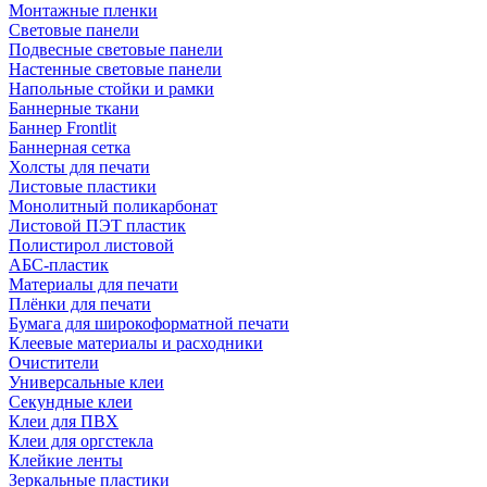
Монтажные пленки
Световые панели
Подвесные световые панели
Настенные световые панели
Напольные стойки и рамки
Баннерные ткани
Баннер Frontlit
Баннерная сетка
Холсты для печати
Листовые пластики
Монолитный поликарбонат
Листовой ПЭТ пластик
Полистирол листовой
АБС-пластик
Материалы для печати
Плёнки для печати
Бумага для широкоформатной печати
Клеевые материалы и расходники
Очистители
Универсальные клеи
Секундные клеи
Клеи для ПВХ
Клеи для оргстекла
Клейкие ленты
Зеркальные пластики