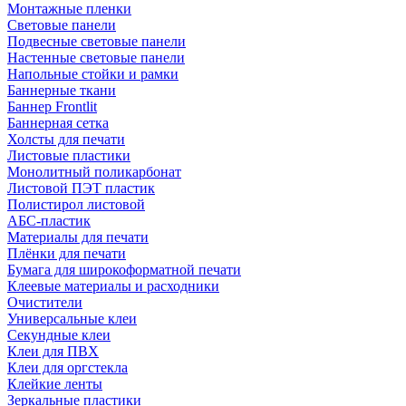
Монтажные пленки
Световые панели
Подвесные световые панели
Настенные световые панели
Напольные стойки и рамки
Баннерные ткани
Баннер Frontlit
Баннерная сетка
Холсты для печати
Листовые пластики
Монолитный поликарбонат
Листовой ПЭТ пластик
Полистирол листовой
АБС-пластик
Материалы для печати
Плёнки для печати
Бумага для широкоформатной печати
Клеевые материалы и расходники
Очистители
Универсальные клеи
Секундные клеи
Клеи для ПВХ
Клеи для оргстекла
Клейкие ленты
Зеркальные пластики