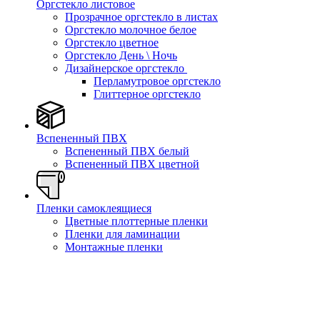
Оргстекло листовое
Прозрачное оргстекло в листах
Оргстекло молочное белое
Оргстекло цветное
Оргстекло День \ Ночь
Дизайнерское оргстекло
Перламутровое оргстекло
Глиттерное оргстекло
Вспененный ПВХ
Вспененный ПВХ белый
Вспененный ПВХ цветной
Пленки самоклеящиеся
Цветные плоттерные пленки
Пленки для ламинации
Монтажные пленки