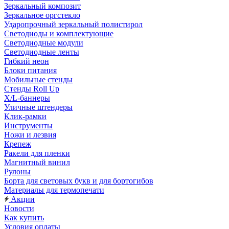
Зеркальный композит
Зеркальное оргстекло
Ударопрочный зеркальный полистирол
Светодиоды и комплектующие
Светодиодные модули
Светодиодные ленты
Гибкий неон
Блоки питания
Мобильные стенды
Стенды Roll Up
X/L-баннеры
Уличные штендеры
Клик-рамки
Инструменты
Ножи и лезвия
Крепеж
Ракели для пленки
Магнитный винил
Рулоны
Борта для световых букв и для бортогибов
Материалы для термопечати
Акции
Новости
Как купить
Условия оплаты