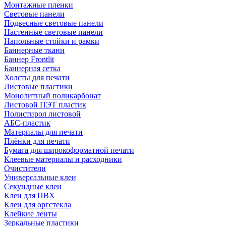
Монтажные пленки
Световые панели
Подвесные световые панели
Настенные световые панели
Напольные стойки и рамки
Баннерные ткани
Баннер Frontlit
Баннерная сетка
Холсты для печати
Листовые пластики
Монолитный поликарбонат
Листовой ПЭТ пластик
Полистирол листовой
АБС-пластик
Материалы для печати
Плёнки для печати
Бумага для широкоформатной печати
Клеевые материалы и расходники
Очистители
Универсальные клеи
Секундные клеи
Клеи для ПВХ
Клеи для оргстекла
Клейкие ленты
Зеркальные пластики