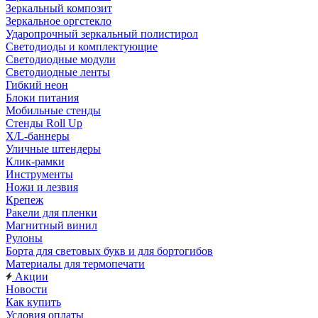
Зеркальный композит
Зеркальное оргстекло
Ударопрочный зеркальный полистирол
Светодиоды и комплектующие
Светодиодные модули
Светодиодные ленты
Гибкий неон
Блоки питания
Мобильные стенды
Стенды Roll Up
X/L-баннеры
Уличные штендеры
Клик-рамки
Инструменты
Ножи и лезвия
Крепеж
Ракели для пленки
Магнитный винил
Рулоны
Борта для световых букв и для бортогибов
Материалы для термопечати
Акции
Новости
Как купить
Условия оплаты