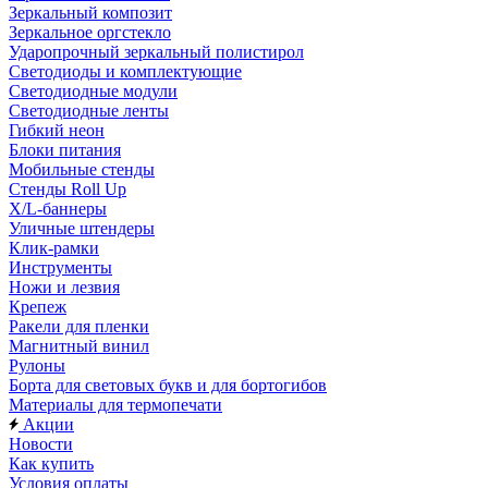
Зеркальный композит
Зеркальное оргстекло
Ударопрочный зеркальный полистирол
Светодиоды и комплектующие
Светодиодные модули
Светодиодные ленты
Гибкий неон
Блоки питания
Мобильные стенды
Стенды Roll Up
X/L-баннеры
Уличные штендеры
Клик-рамки
Инструменты
Ножи и лезвия
Крепеж
Ракели для пленки
Магнитный винил
Рулоны
Борта для световых букв и для бортогибов
Материалы для термопечати
Акции
Новости
Как купить
Условия оплаты