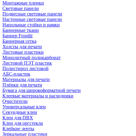
Монтажные пленки
Световые панели
Подвесные световые панели
Настенные световые панели
Напольные стойки и рамки
Баннерные ткани
Баннер Frontlit
Баннерная сетка
Холсты для печати
Листовые пластики
Монолитный поликарбонат
Листовой ПЭТ пластик
Полистирол листовой
АБС-пластик
Материалы для печати
Плёнки для печати
Бумага для широкоформатной печати
Клеевые материалы и расходники
Очистители
Универсальные клеи
Секундные клеи
Клеи для ПВХ
Клеи для оргстекла
Клейкие ленты
Зеркальные пластики