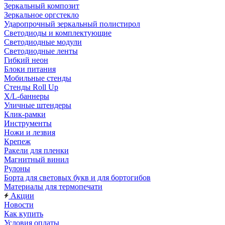
Зеркальный композит
Зеркальное оргстекло
Ударопрочный зеркальный полистирол
Светодиоды и комплектующие
Светодиодные модули
Светодиодные ленты
Гибкий неон
Блоки питания
Мобильные стенды
Стенды Roll Up
X/L-баннеры
Уличные штендеры
Клик-рамки
Инструменты
Ножи и лезвия
Крепеж
Ракели для пленки
Магнитный винил
Рулоны
Борта для световых букв и для бортогибов
Материалы для термопечати
Акции
Новости
Как купить
Условия оплаты