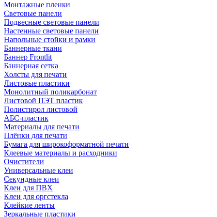
Монтажные пленки
Световые панели
Подвесные световые панели
Настенные световые панели
Напольные стойки и рамки
Баннерные ткани
Баннер Frontlit
Баннерная сетка
Холсты для печати
Листовые пластики
Монолитный поликарбонат
Листовой ПЭТ пластик
Полистирол листовой
АБС-пластик
Материалы для печати
Плёнки для печати
Бумага для широкоформатной печати
Клеевые материалы и расходники
Очистители
Универсальные клеи
Секундные клеи
Клеи для ПВХ
Клеи для оргстекла
Клейкие ленты
Зеркальные пластики